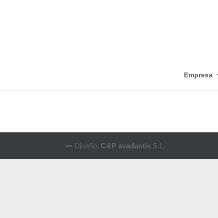
Empresa
••• Diseño:
C&P avadantis
S.L.